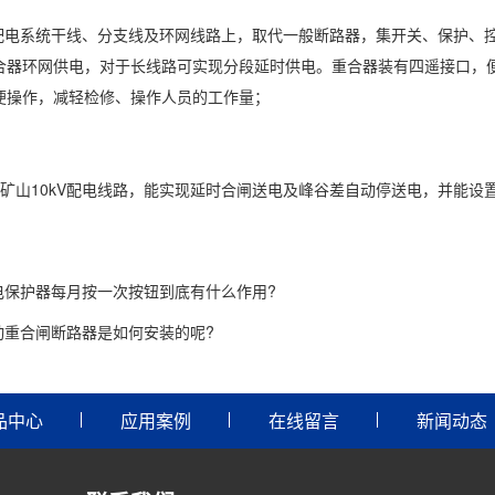
V配电系统干线、分支线及环网线路上，取代一般断路器，集开关、保护、
合器环网供电，对于长线路可实现分段延时供电。重合器装有四遥接口，
便操作，减轻检修、操作人员的工作量；
矿山10kV配电线路，能实现延时合闸送电及峰谷差自动停送电，并能设
电保护器每月按一次按钮到底有什么作用?
动重合闸断路器是如何安装的呢?
品中心
应用案例
在线留言
新闻动态