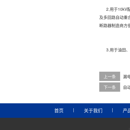
2.用于10k
及多回路自动重
断路器制造商方
3.用于油田、
上一条
漏
下一条
自
首页
关于我们
产