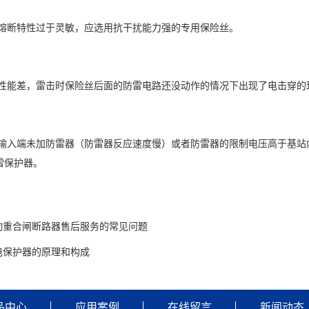
断特性过于灵敏，应选用抗干扰能力强的专用保险丝。
能差，雷击时保险丝后面的防雷电路还没动作的情况下出现了电击穿的
入端未加防雷器（防雷器反应速度慢）或者防雷器的限制电压高于基站
雷保护器。
动重合闸断路器售后服务的常见问题
电保护器的原理和构成
品中心
应用案例
在线留言
新闻动态