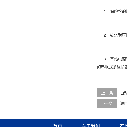
1、保险丝的熔
2、铁塔耐压性
3、基站电源输
的串联式多级防
上一条
自
下一条
漏
首页
关于我们
产