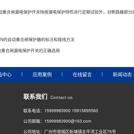
动重合闸漏电保护开关除按漏电保护特性进行定期试验外，对断路器部分
P+N的自动重合闸保护器的标注和接线方法
动重合闸漏电保护开关的正确选用
品中心
应用案例
在线留言
新闻动态
联系我们
Contact us
联系电话：15999983900 15915895560
公司邮箱：15999983900@163.com
公司地址：广州市增城区新塘镇太平洋工业区76号