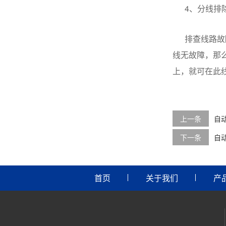
4、
分线排
排查线路故
线无故障，那
上，就可在此
上一条
自
下一条
自
首页
关于我们
产