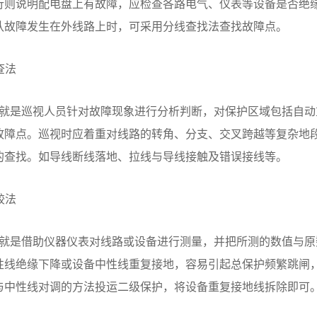
行则说明配电盘上有故障，应检查各路电气、仪表等设备是否绝
认故障发生在外线路上时，可采用分线查找法查找故障点。
查法
就是巡视人员针对故障现象进行分析判断，对保护区域包括
自动
故障点。巡视时应着重对线路的转角、分支、交叉跨越等复杂地
的查找。如导线断线落地、拉线与导线接触及错误接线等。
较法
就是借助仪器仪表对线路或设备进行测量，并把所测的数值与原
性线绝缘下降或设备中性线重复接地，容易引起总保护频繁跳闸
与中性线对调的方法投运二级保护，将设备重复接地线拆除即可